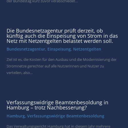
der Bundestag kurz zuvor verabschiedet…
Die Bundesnetzagentur prüft derzeit, ob
künftig auch die Einspeisung von Strom in das
Netz mit Netzentgelten belastet werden soll.
Bundesnetzagentur
,
Einspeisung
,
Netzentgelten
Ziel ist es, die Kosten für den Ausbau und die Modernisierung der
Stromnetze gerechter auf alle Nutzerinnen und Nutzer zu
verteilen, also…
Verfassungswidrige Beamtenbesoldung in
Hamburg – trotz Nachbesserung?
Hamburg
,
Verfassungswidrige Beamtenbesoldung
Das Verwaltungsgericht Hamburg hat in diesem Jahr mehrere