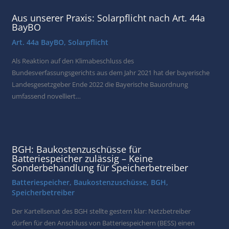
Aus unserer Praxis: Solarpflicht nach Art. 44a
BayBO
Art. 44a BayBO
,
Solarpflicht
Als Reaktion auf den Klimabeschluss des
Bundesverfassungsgerichts aus dem Jahr 2021 hat der bayerische
Landesgesetzgeber Ende 2022 die Bayerische Bauordnung
umfassend novelliert…
BGH: Baukostenzuschüsse für
Batteriespeicher zulässig – Keine
Sonderbehandlung für Speicherbetreiber
Batteriespeicher
,
Baukostenzuschüsse
,
BGH
,
Speicherbetreiber
Der Kartellsenat des BGH stellte gestern klar: Netzbetreiber
dürfen für den Anschluss von Batteriespeichern (BESS) einen