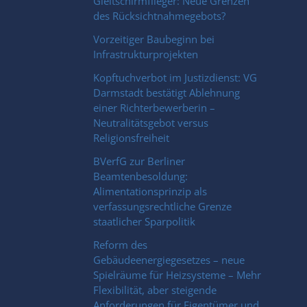
Gleitschirmflieger: Neue Grenzen
des Rücksichtnahmegebots?
Vorzeitiger Baubeginn bei
Infrastrukturprojekten
Kopftuchverbot im Justizdienst: VG
Darmstadt bestätigt Ablehnung
einer Richterbewerberin –
Neutralitätsgebot versus
Religionsfreiheit
BVerfG zur Berliner
Beamtenbesoldung:
Alimentationsprinzip als
verfassungsrechtliche Grenze
staatlicher Sparpolitik
Reform des
Gebäudeenergiegesetzes – neue
Spielräume für Heizsysteme – Mehr
Flexibilität, aber steigende
Anforderungen für Eigentümer und