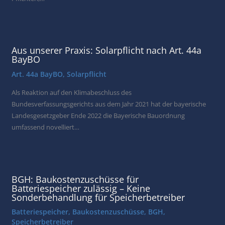
Aus unserer Praxis: Solarpflicht nach Art. 44a
BayBO
Art. 44a BayBO
,
Solarpflicht
Als Reaktion auf den Klimabeschluss des
Bundesverfassungsgerichts aus dem Jahr 2021 hat der bayerische
Landesgesetzgeber Ende 2022 die Bayerische Bauordnung
umfassend novelliert…
BGH: Baukostenzuschüsse für
Batteriespeicher zulässig – Keine
Sonderbehandlung für Speicherbetreiber
Batteriespeicher
,
Baukostenzuschüsse
,
BGH
,
Speicherbetreiber