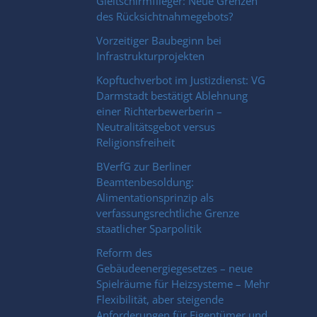
Gleitschirmflieger: Neue Grenzen
des Rücksichtnahmegebots?
Vorzeitiger Baubeginn bei
Infrastrukturprojekten
Kopftuchverbot im Justizdienst: VG
Darmstadt bestätigt Ablehnung
einer Richterbewerberin –
Neutralitätsgebot versus
Religionsfreiheit
BVerfG zur Berliner
Beamtenbesoldung:
Alimentationsprinzip als
verfassungsrechtliche Grenze
staatlicher Sparpolitik
Reform des
Gebäudeenergiegesetzes – neue
Spielräume für Heizsysteme – Mehr
Flexibilität, aber steigende
Anforderungen für Eigentümer und