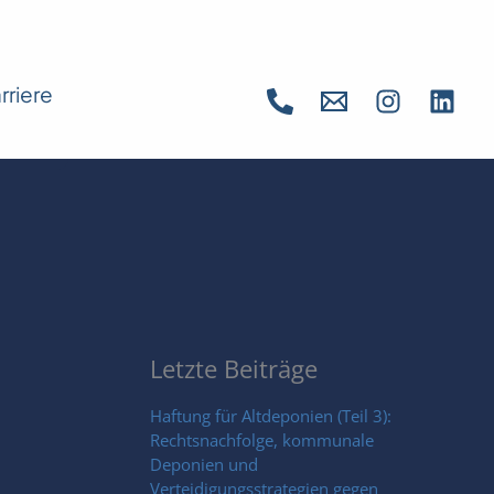
rriere
Letzte Beiträge
Haftung für Altdeponien (Teil 3):
Rechtsnachfolge, kommunale
Deponien und
Verteidigungsstrategien gegen